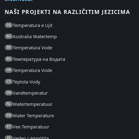
NAŠI PROJEKTI NA RAZLIČITIM JEZICIMA
Temperatura e Ujit
SQ
Australia Watertemp
AU
Temperatura Vode
BS
Температура на Водата
BG
Temperatura Vode
HR
Teplota Vody
CS
Vandtemperatur
DA
Watertemperatuur
NL
Water Temperature
EN
Vee Temperatuur
ET
Veden Lämpötila
FI