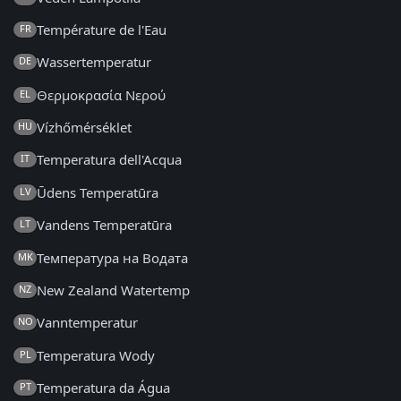
Température de l'Eau
FR
Wassertemperatur
DE
Θερμοκρασία Νερού
EL
Vízhőmérséklet
HU
Temperatura dell'Acqua
IT
Ūdens Temperatūra
LV
Vandens Temperatūra
LT
Температура на Водата
MK
New Zealand Watertemp
NZ
Vanntemperatur
NO
Temperatura Wody
PL
Temperatura da Água
PT