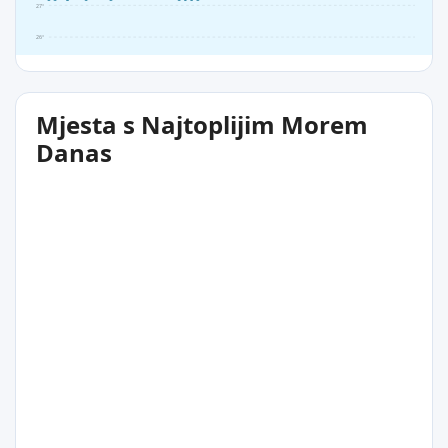
27°
26°
Mjesta s Najtoplijim Morem
Danas
28°C