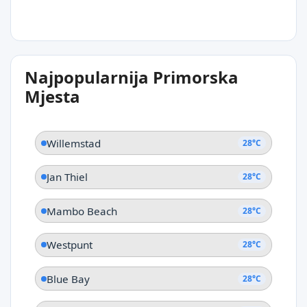
28°C
Najpopularnija Primorska
Labadera
Mjesta
Willemstad
28°C
Jan Thiel
28°C
Mambo Beach
28°C
Westpunt
28°C
Blue Bay
28°C