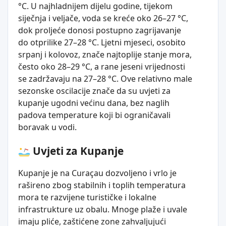
°C. U najhladnijem dijelu godine, tijekom
siječnja i veljače, voda se kreće oko 26–27 °C,
dok proljeće donosi postupno zagrijavanje
do otprilike 27–28 °C. Ljetni mjeseci, osobito
srpanj i kolovoz, znače najtoplije stanje mora,
često oko 28–29 °C, a rane jeseni vrijednosti
se zadržavaju na 27–28 °C. Ove relativno male
sezonske oscilacije znače da su uvjeti za
kupanje ugodni većinu dana, bez naglih
padova temperature koji bi ograničavali
boravak u vodi.
Uvjeti za Kupanje
Kupanje je na Curaçau dozvoljeno i vrlo je
rašireno zbog stabilnih i toplih temperatura
mora te razvijene turističke i lokalne
infrastrukture uz obalu. Mnoge plaže i uvale
imaju pliće, zaštićene zone zahvaljujući