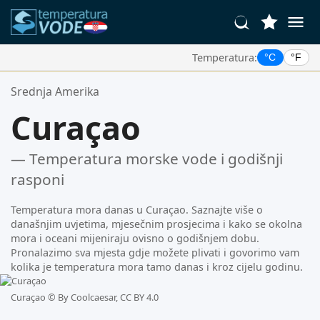
Temperatura:
°C
°F
Vaše Omiljene Lokacije:
Srednja Amerika
Vaša lista favorita je prazna.
Curaçao
— Temperatura morske vode i godišnji
rasponi
Temperatura mora danas u Curaçao. Saznajte više o
današnjim uvjetima, mjesečnim prosjecima i kako se okolna
mora i oceani mijeniraju ovisno o godišnjem dobu.
Pronalazimo sva mjesta gdje možete plivati i govorimo vam
kolika je temperatura mora tamo danas i kroz cijelu godinu.
Curaçao ©
By Coolcaesar, CC BY 4.0