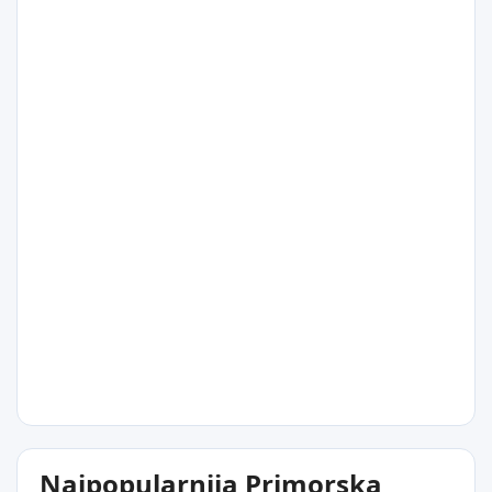
7°C
Upernavik
6°C
Uummannaq
6°C
Najpopularnija Primorska