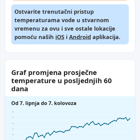
Ostvarite trenutačni pristup
temperaturama vode u stvarnom
vremenu za ovu i sve ostale lokacije
pomoću naših
iOS
i
Android
aplikacija.
Graf promjena prosječne
temperature u posljednjih 60
dana
Od 7. lipnja do 7. kolovoza
8°
7°
6°
5°
4°