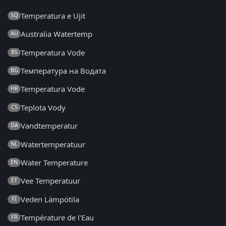
Temperatura e Ujit
SQ
Australia Watertemp
AU
Temperatura Vode
BS
Температура на Водата
BG
Temperatura Vode
HR
Teplota Vody
CS
Vandtemperatur
DA
Watertemperatuur
NL
Water Temperature
EN
Vee Temperatuur
ET
Veden Lämpötila
FI
Température de l'Eau
FR