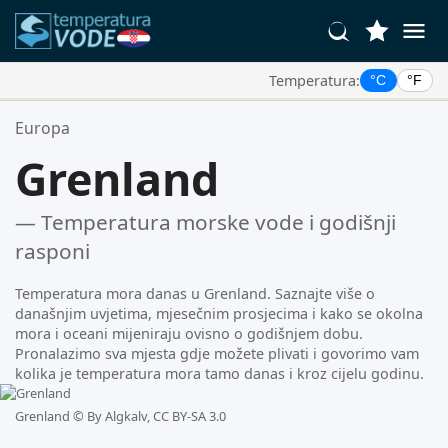
Temperatura:
°C
°F
Vaše Omiljene Lokacije:
Europa
Vaša lista favorita je prazna.
Grenland
— Temperatura morske vode i godišnji
rasponi
Temperatura mora danas u Grenland. Saznajte više o
današnjim uvjetima, mjesečnim prosjecima i kako se okolna
mora i oceani mijeniraju ovisno o godišnjem dobu.
Pronalazimo sva mjesta gdje možete plivati i govorimo vam
kolika je temperatura mora tamo danas i kroz cijelu godinu.
Grenland ©
By Algkalv, CC BY-SA 3.0