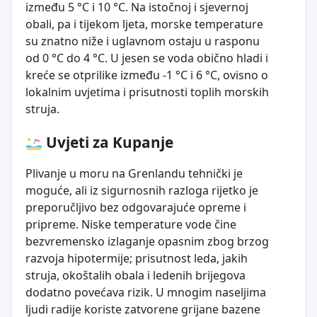
između 5 °C i 10 °C. Na istočnoj i sjevernoj
obali, pa i tijekom ljeta, morske temperature
su znatno niže i uglavnom ostaju u rasponu
od 0 °C do 4 °C. U jesen se voda obično hladi i
kreće se otprilike između -1 °C i 6 °C, ovisno o
lokalnim uvjetima i prisutnosti toplih morskih
struja.
Uvjeti za Kupanje
Plivanje u moru na Grenlandu tehnički je
moguće, ali iz sigurnosnih razloga rijetko je
preporučljivo bez odgovarajuće opreme i
pripreme. Niske temperature vode čine
bezvremensko izlaganje opasnim zbog brzog
razvoja hipotermije; prisutnost leda, jakih
struja, okoštalih obala i ledenih brijegova
dodatno povećava rizik. U mnogim naseljima
ljudi radije koriste zatvorene grijane bazene