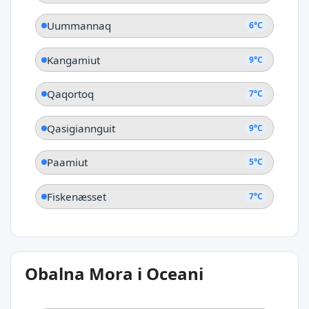
Uummannaq
6°C
Kangamiut
9°C
Qaqortoq
7°C
Qasigiannguit
9°C
Paamiut
5°C
Fiskenæsset
7°C
Obalna Mora i Oceani