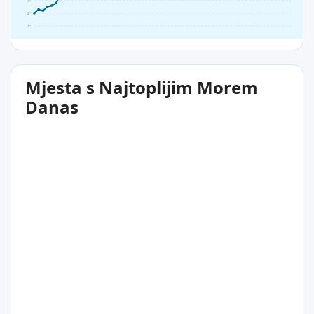
3°
2°
1°
Mjesta s Najtoplijim Morem
Danas
9°C