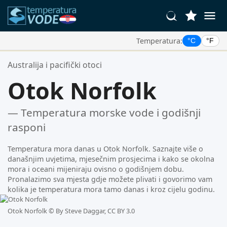
Temperatura:
°C
°F
Vaše Omiljene Lokacije:
Australija i pacifički otoci
Vaša lista favorita je prazna.
Otok Norfolk
— Temperatura morske vode i godišnji
rasponi
Temperatura mora danas u Otok Norfolk. Saznajte više o
današnjim uvjetima, mjesečnim prosjecima i kako se okolna
mora i oceani mijeniraju ovisno o godišnjem dobu.
Pronalazimo sva mjesta gdje možete plivati i govorimo vam
kolika je temperatura mora tamo danas i kroz cijelu godinu.
Otok Norfolk ©
By Steve Daggar, CC BY 3.0