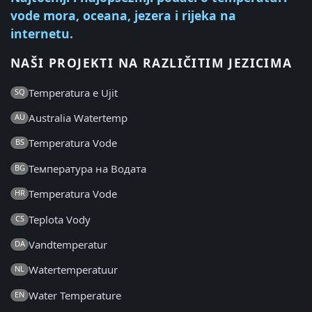
vode mora, oceana, jezera i rijeka na
internetu.
NAŠI PROJEKTI NA RAZLIČITIM JEZICIMA
Temperatura e Ujit
SQ
Australia Watertemp
AU
Temperatura Vode
BS
Температура на Водата
BG
Temperatura Vode
HR
Teplota Vody
CS
Vandtemperatur
DA
Watertemperatuur
NL
Water Temperature
EN