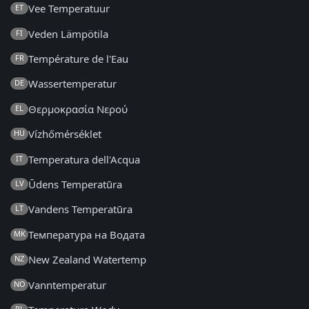
Vee Temperatuur
ET
Veden Lämpötila
FI
Température de l'Eau
FR
Wassertemperatur
DE
Θερμοκρασία Νερού
EL
Vízhőmérséklet
HU
Temperatura dell'Acqua
IT
Ūdens Temperatūra
LV
Vandens Temperatūra
LT
Температура на Водата
MK
New Zealand Watertemp
NZ
Vanntemperatur
NO
PL