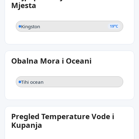
Kingston
Mjesta
Kingston
19°C
Obalna Mora i Oceani
Tihi ocean
Pregled Temperature Vode i
Kupanja