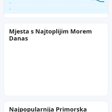
19°
18°
Mjesta s Najtoplijim Morem
Danas
19°C
Najpopularnija Primorska