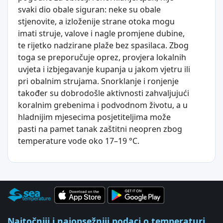
svaki dio obale siguran: neke su obale
stjenovite, a izloženije strane otoka mogu
imati struje, valove i nagle promjene dubine,
te rijetko nadzirane plaže bez spasilaca. Zbog
toga se preporučuje oprez, provjera lokalnih
uvjeta i izbjegavanje kupanja u jakom vjetru ili
pri obalnim strujama. Snorklanje i ronjenje
također su dobrodošle aktivnosti zahvaljujući
koralnim grebenima i podvodnom životu, a u
hladnijim mjesecima posjetiteljima može
pasti na pamet tanak zaštitni neopren zbog
temperature vode oko 17–19 °C.
Najtočniji i najopsežniji podaci o temperaturi