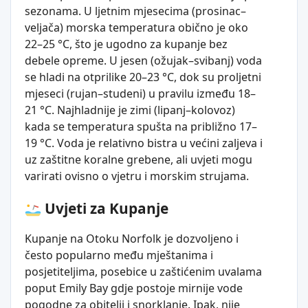
sezonama. U ljetnim mjesecima (prosinac–
veljača) morska temperatura obično je oko
22–25 °C, što je ugodno za kupanje bez
debele opreme. U jesen (ožujak–svibanj) voda
se hladi na otprilike 20–23 °C, dok su proljetni
mjeseci (rujan–studeni) u pravilu između 18–
21 °C. Najhladnije je zimi (lipanj–kolovoz)
kada se temperatura spušta na približno 17–
19 °C. Voda je relativno bistra u većini zaljeva i
uz zaštitne koralne grebene, ali uvjeti mogu
varirati ovisno o vjetru i morskim strujama.
Uvjeti za Kupanje
Kupanje na Otoku Norfolk je dozvoljeno i
često popularno među mještanima i
posjetiteljima, posebice u zaštićenim uvalama
poput Emily Bay gdje postoje mirnije vode
pogodne za obitelji i snorklanje. Ipak, nije