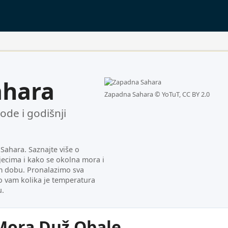
ahara
Zapadna Sahara ©
YoTuT, CC BY 2.0
de i godišnji
ahara. Saznajte više o
ecima i kako se okolna mora i
em dobu. Pronalazimo sva
o vam kolika je temperatura
u.
Mora Duž Obale