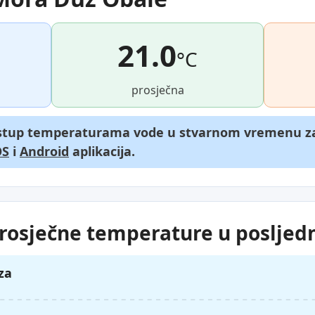
21.0
°C
prosječna
istup temperaturama vode u stvarnom vremenu za 
OS
i
Android
aplikacija.
rosječne temperature u posljedn
za