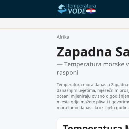
Vaše Omiljene Lokacije:
Afrika
Vaša lista favorita je prazna.
Zapadna S
— Temperatura morske vo
rasponi
Temperatura mora danas u Zapadna S
današnjim uvjetima, mjesečnim prosj
oceani mijeniraju ovisno o godišnj
mjesta gdje možete plivati i govorim
mora tamo danas i kroz cijelu godin
Temperatura 