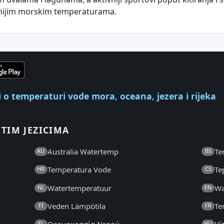
dnijim morskim temperaturama.
ci o temperaturi vode mora, oceana, jezera i rijeka
ITIM JEZICIMA
Australia Watertemp
Te
AU
BS
Temperatura Vode
Te
HR
CS
Watertemperatuur
Wa
NL
EN
Veden Lämpötila
Te
FI
FR
EL
HU