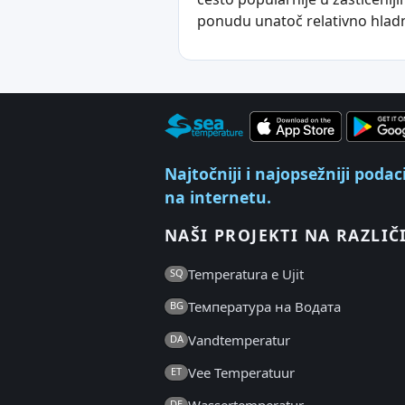
ponudu unatoč relativno hla
Najtočniji i najopsežniji poda
na internetu.
NAŠI PROJEKTI NA RAZLIČ
Temperatura e Ujit
SQ
Температура на Водата
BG
Vandtemperatur
DA
Vee Temperatuur
ET
DE