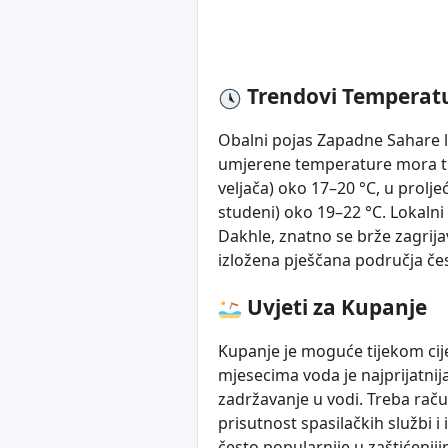
Trendovi Temperat
Obalni pojas Zapadne Sahare l
umjerene temperature mora tij
veljača) oko 17–20 °C, u prolje
studeni) oko 19–22 °C. Lokalni 
Dakhle, znatno se brže zagrija
izložena pješčana područja če
Uvjeti za Kupanje
Kupanje je moguće tijekom cije
mjesecima voda je najprijatnija,
zadržavanje u vodi. Treba raču
prisutnost spasilačkih službi 
često popularnije u zaštićeniji