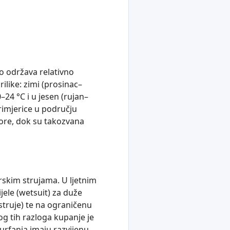
o održava relativno
like: zimi (prosinac–
–24 °C i u jesen (rujan–
primjerice u području
more, dok su takozvana
orskim strujama. U ljetnim
ijele (wetsuit) za duže
 struje) te na ograničenu
og tih razloga kupanje je
surfanja imaju razvijenu