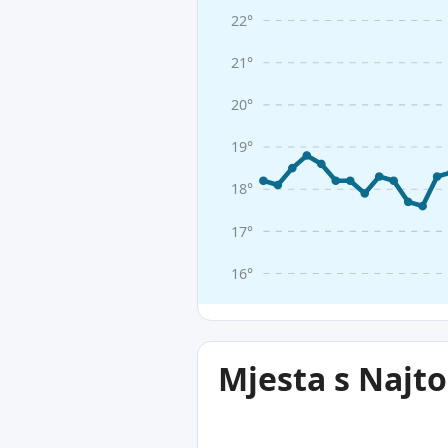
22°
21°
20°
19°
18°
17°
16°
Mjesta s Najt