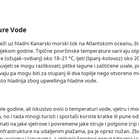
ure Vode
eži uz hladni Kanarski morski tok na Atlantskom oceanu, št
ekom godine. Tipične površinske temperature variraju otpri
će (ožujak–svibanj) oko 18–21 °C, ljeti (lipanj–kolovoz) oko 20
uvjeti se mogu razlikovati; plitke lagune i zaštićene uvale, 
vaju pa mogu biti za stupanj ili dva toplije nego otvoreno 
sto hladnija zbog upwellinga hladne vode.
le godine, ali iskustvo ovisi o temperaturi vode, vjetru i m
 no i tada mnogi turisti i sportaši koriste kratke ili pune od
nati na jake vjetrove i povremene jakе struje i potpone (rip
i infrastrukture na udaljenim plažama, pa je oprez nužan. Zb
m uvalama i lagunama, a aktivniji športovi poput kitiranja i 