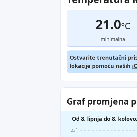
21.0
°C
minimalna
Ostvarite trenutačni pr
lokacije pomoću naših
i
Graf promjena p
Od 8. lipnja do 8. kolovo
23°