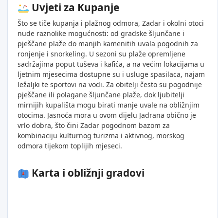
Uvjeti za Kupanje
Što se tiče kupanja i plažnog odmora, Zadar i okolni otoci
nude raznolike mogućnosti: od gradske šljunčane i
pješčane plaže do manjih kamenitih uvala pogodnih za
ronjenje i snorkeling. U sezoni su plaže opremljene
sadržajima poput tuševa i kafića, a na većim lokacijama u
ljetnim mjesecima dostupne su i usluge spasilaca, najam
ležaljki te sportovi na vodi. Za obitelji često su pogodnije
pješčane ili polagane šljunčane plaže, dok ljubitelji
mirnijih kupališta mogu birati manje uvale na obližnjim
otocima. Jasnoća mora u ovom dijelu Jadrana obično je
vrlo dobra, što čini Zadar pogodnom bazom za
kombinaciju kulturnog turizma i aktivnog, morskog
odmora tijekom toplijih mjeseci.
Karta i obližnji gradovi