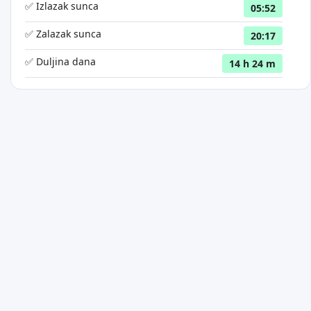
✅ Izlazak sunca
05:52
✅ Zalazak sunca
20:17
✅ Duljina dana
14 h 24 m