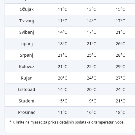
Ožujak
11°C
13°C
15°C
Travanj
11°C
14°C
17°C
Svibanj
14°C
17°C
21°C
Lipanj
18°C
21°C
26°C
Srpanj
21°C
25°C
28°C
Kolovoz
21°C
25°C
29°C
Rujan
20°C
24°C
27°C
Listopad
14°C
20°C
24°C
Studeni
15°C
19°C
21°C
Prosinac
11°C
16°C
18°C
* Kliknite na mjesec za prikaz detaljnih podataka o temperaturi vode.