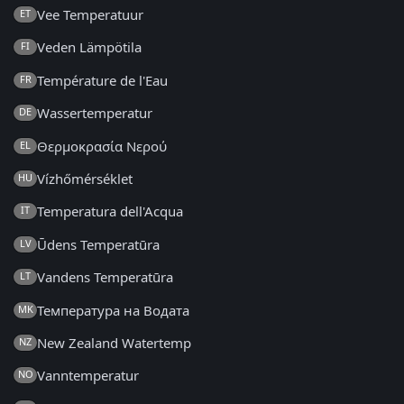
Vee Temperatuur
ET
Veden Lämpötila
FI
Température de l'Eau
FR
Wassertemperatur
DE
Θερμοκρασία Νερού
EL
Vízhőmérséklet
HU
Temperatura dell'Acqua
IT
Ūdens Temperatūra
LV
Vandens Temperatūra
LT
Температура на Водата
MK
New Zealand Watertemp
NZ
Vanntemperatur
NO