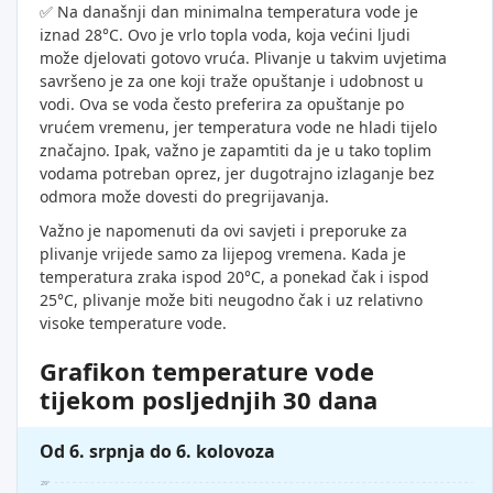
✅ Na današnji dan minimalna temperatura vode je
iznad 28°C. Ovo je vrlo topla voda, koja većini ljudi
može djelovati gotovo vruća. Plivanje u takvim uvjetima
savršeno je za one koji traže opuštanje i udobnost u
vodi. Ova se voda često preferira za opuštanje po
vrućem vremenu, jer temperatura vode ne hladi tijelo
značajno. Ipak, važno je zapamtiti da je u tako toplim
vodama potreban oprez, jer dugotrajno izlaganje bez
odmora može dovesti do pregrijavanja.
Važno je napomenuti da ovi savjeti i preporuke za
plivanje vrijede samo za lijepog vremena. Kada je
temperatura zraka ispod 20°C, a ponekad čak i ispod
25°C, plivanje može biti neugodno čak i uz relativno
visoke temperature vode.
Grafikon temperature vode
tijekom posljednjih 30 dana
Od 6. srpnja do 6. kolovoza
29°