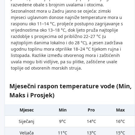
razvedene obale s brojnim uvalama i otocima.
Sezonalnost mora u Zadru jasno se osjeća: zimski
mjeseci uglavnom donose najniže temperature mora u
rasponu oko 11–14 °C, proljeće postupno zagrijavanje s
vrijednostima oko 13–18 °C, dok ljeto pruža najtoplije
razdoblje s prosjecima od približno 22–27 °C (u
najtoplijim danima lokalno i do 28 °C), a jesen zadržava
ugodnu toplinu mora otprilike 18–24 °C tijekom rujna i
listopada. Razlike između otvorenog mora i zaštićenih
uvala mogu biti vidljive, pa su plitke, zaštićene uvale
toplije od otvorenih morskih struja.
Mjesečni raspon temperature vode (Min,
Maks i Prosjek)
Mjesec
Min
Pro
Max
Siječanj
9°C
14°C
16°C
Veljača
11°C
13°C
15°C