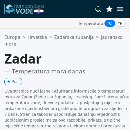
Temperatura:
°C
°F
Vaše Omiljene Lokacije:
Europa
>
Hrvatska
>
Zadarska županija
>
Jadransko
Vaša lista favorita je prazna.
more
Zadar
— Temperatura mora danas
★
Prati
Ova stranica nudi jasne i ažurirane informacije o temperaturi
mora za Zadar (Zadarska županija, Hrvatska). Sadrži trenutačnu
temperaturu vode, dnevne podatke iz posljednjeg mjeseca
prikazane u jednostavnom grafikonu te prognozu za sljedećih
7 dana. Stranica također uspoređuje današnju vrijednost s
uobičajenim prosjecima za ovo razdoblje, prikazuje tipične
mjesečne temperaturne raspona tijekom godine i predstavlja