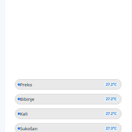
Preko
27.2°C
Bibinje
27.2°C
Kali
27.2°C
Sukošan
27.3°C