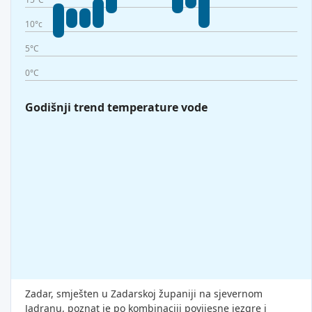
10°c
5°C
0°C
Godišnji trend temperature vode
Zadar, smješten u Zadarskoj županiji na sjevernom
Jadranu, poznat je po kombinaciji povijesne jezgre i