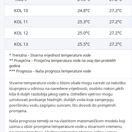
KOL 10
24.8°C
27.2°C
KOL 11
25.3°C
27.2°C
KOL 12
25.0°C
27.2°C
KOL 13
25.5°C
27.2°C
* Trenutna – Stvarna vrijednost temperature vode
** Prosječna – Prosječna temperatura vode na ovaj dan proteklih
godina
*** Prognoza – Naša prognoza temperature vode
Stvarne temperature vode u blizini obale mogu varirati za nekoliko
stupnjeva u odnosu na navedene vrijednosti, osobito nakon jakih
kiša ili duljih razdoblja jakog vjetra. Određeni vjetrovi mogu
uzrokovati podizanje hladnijih, dubljih voda koje zamjenjuju
površinsku vodu zagrijanu suncem, što dovodi do primjetnih
promjena.
Naša prognoza temelji se na vlastitom matematičkom modelu koji
uzima u obzir promjene temperature vode u stvarnom vremenu,