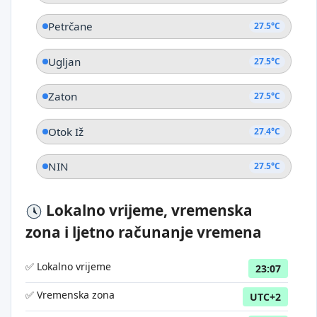
Petrčane
27.5°C
Ugljan
27.5°C
Zaton
27.5°C
Otok Iž
27.4°C
NIN
27.5°C
Lokalno vrijeme, vremenska
zona i ljetno računanje vremena
✅ Lokalno vrijeme
23:07
✅ Vremenska zona
UTC+2