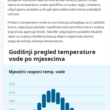
povijesne trendove, ključne vremenske obrasce, jačinu i smjer
vjetra te temperaturu zraka specifičnu za svaku regiju. Dodatno,
uključujemo podatke iz drugih ljetovališta kako bismo poboljšali
točnost.
Podaci o temperaturi vode za ovu lokaciju prikupljaju se iz različitih
izvora, uključujući plutače i satelitske karte površine mora i oceana
koje pruža agencija NOAA. Također uključujemo podatke lokalnih
vlasti na svakoj određenoj lokaciji diljem svijeta kako bismo
osigurali točnija očitanja temperature.
Godišnji pregled temperature
vode po mjesecima
Mjesečni rasponi temp. vode
30°C
25°C
20°C
15°C