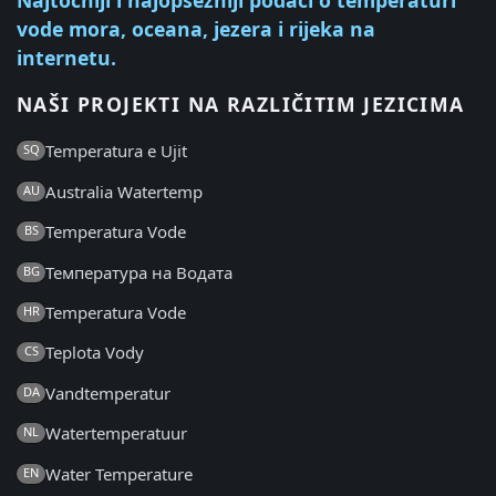
Najtočniji i najopsežniji podaci o temperaturi
vode mora, oceana, jezera i rijeka na
internetu.
NAŠI PROJEKTI NA RAZLIČITIM JEZICIMA
Temperatura e Ujit
SQ
Australia Watertemp
AU
Temperatura Vode
BS
Температура на Водата
BG
Temperatura Vode
HR
Teplota Vody
CS
Vandtemperatur
DA
Watertemperatuur
NL
Water Temperature
EN