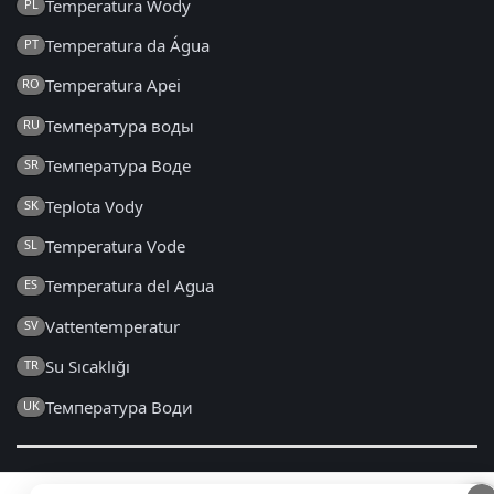
Temperatura Wody
PL
Temperatura da Água
PT
Temperatura Apei
RO
Температура воды
RU
Температура Воде
SR
Teplota Vody
SK
Temperatura Vode
SL
Temperatura del Agua
ES
Vattentemperatur
SV
Su Sıcaklığı
TR
Температура Води
UK
2014 - 2026 © hr.seatemperature.net – Sva prava