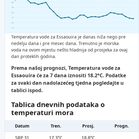
20°
19°
18°
17°
16°
15°
Temperatura vode za Essaouira je danas niža nego pre
nedelju dana i pre mesec dana. Trenutno je morska
voda na ovom mjestu nešto hladnija od prosjeka za ovaj
dan proteklih godina.
Prema našoj prognozi, Temperatura vode za
Essaouira će za 7 dana iznositi 18.2°C. Podatke
za svaki dan nadolazećeg tjedna pogledajte u
tablici ispod.
Tablica dnevnih podataka o
temperaturi mora
Datum
Tren.
Prosj.
Progn.
SRP 31
17.3°C
18.8°C