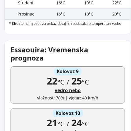
Studeni
16°C
19°C
22°C
Prosinac
16°C
18°C
20°C
* Kliknite na mjesec za prikaz detaljnih podataka o temperaturi vode.
Essaouira: Vremenska
prognoza
Kolovoz 9
22
25
°C
/
°C
vedro nebo
vlažnost: 78% | vjetar: 40 km/h
Kolovoz 10
21
24
°C
/
°C