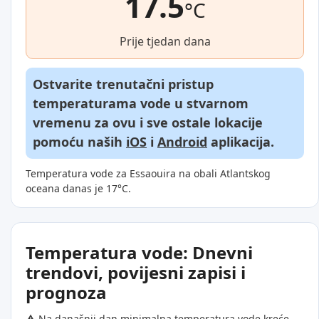
17.5
°C
Prije tjedan dana
Ostvarite trenutačni pristup
temperaturama vode u stvarnom
vremenu za ovu i sve ostale lokacije
pomoću naših
iOS
i
Android
aplikacija.
Temperatura vode za Essaouira na obali Atlantskog
oceana danas je 17°C.
Temperatura vode: Dnevni
trendovi, povijesni zapisi i
prognoza
⚠️ Na današnji dan minimalna temperatura vode kreće