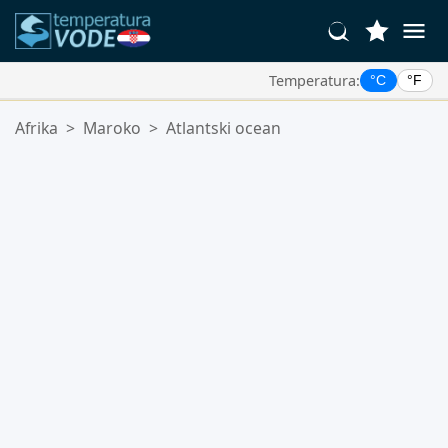
Temperatura:
°C
°F
Vaše Omiljene Lokacije:
Afrika
>
Maroko
>
Atlantski ocean
Vaša lista favorita je prazna.