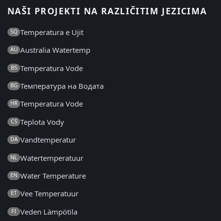
NAŠI PROJEKTI NA RAZLIČITIM JEZICIMA
Temperatura e Ujit
SQ
Australia Watertemp
AU
Temperatura Vode
BS
Температура на Водата
BG
Temperatura Vode
HR
Teplota Vody
CS
Vandtemperatur
DA
Watertemperatuur
NL
Water Temperature
EN
Vee Temperatuur
ET
Veden Lämpötila
FI