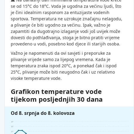
se od 15°C do 18°C. Voda je ugodna za većinu ljudi, što
je čini idealnim rasponom za entuzijaste vodenih
sportova. Temperatura ne uzrokuje značajnu nelagodu,
a plivanje će biti ugodno za većinu. Ipak, važno je
zapamtiti da dugotrajno izlaganje vodi još uvijek može
dovesti do pothlađivanja, stoga je bitno pratiti vrijeme
provedeno u vodi, posebno kod djece ili starijih osoba.
Važno je napomenuti da ovi savjeti i preporuke za
plivanje vrijede samo za lijepog vremena. Kada je
temperatura zraka ispod 20°C, a ponekad čak i ispod
25°C, plivanje može biti neugodno čak i uz relativno
visoke temperature vode.
Grafikon temperature vode
tijekom posljednjih 30 dana
Od 8. srpnja do 8. kolovoza
23°
22°
21°