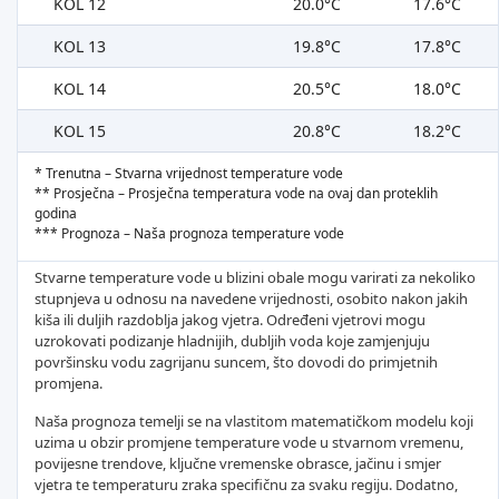
KOL 12
20.0°C
17.6°C
KOL 13
19.8°C
17.8°C
KOL 14
20.5°C
18.0°C
KOL 15
20.8°C
18.2°C
* Trenutna – Stvarna vrijednost temperature vode
** Prosječna – Prosječna temperatura vode na ovaj dan proteklih
godina
*** Prognoza – Naša prognoza temperature vode
Stvarne temperature vode u blizini obale mogu varirati za nekoliko
stupnjeva u odnosu na navedene vrijednosti, osobito nakon jakih
kiša ili duljih razdoblja jakog vjetra. Određeni vjetrovi mogu
uzrokovati podizanje hladnijih, dubljih voda koje zamjenjuju
površinsku vodu zagrijanu suncem, što dovodi do primjetnih
promjena.
Naša prognoza temelji se na vlastitom matematičkom modelu koji
uzima u obzir promjene temperature vode u stvarnom vremenu,
povijesne trendove, ključne vremenske obrasce, jačinu i smjer
vjetra te temperaturu zraka specifičnu za svaku regiju. Dodatno,