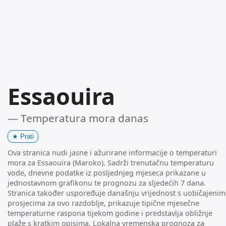
Essaouira
— Temperatura mora danas
★
Prati
Ova stranica nudi jasne i ažurirane informacije o temperaturi
mora za Essaouira (Maroko). Sadrži trenutačnu temperaturu
vode, dnevne podatke iz posljednjeg mjeseca prikazane u
jednostavnom grafikonu te prognozu za sljedećih 7 dana.
Stranica također uspoređuje današnju vrijednost s uobičajenim
prosjecima za ovo razdoblje, prikazuje tipične mjesečne
temperaturne raspona tijekom godine i predstavlja obližnje
plaže s kratkim opisima. Lokalna vremenska prognoza za