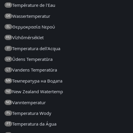
Température de l'Eau
FR
Wassertemperatur
DE
Θερμοκρασία Νερού
EL
Vízhőmérséklet
HU
Temperatura dell'Acqua
IT
Ūdens Temperatūra
LV
Vandens Temperatūra
LT
Температура на Водата
MK
New Zealand Watertemp
NZ
Vanntemperatur
NO
Temperatura Wody
PL
Temperatura da Água
PT