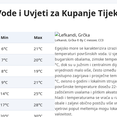
de i Uvjeti za Kupanje Tije
Min
Max
Lefkandi, Grčka ©
By C messier, CC0
Egejsko more se karakterizira izraz
6°C
21°C
temperaturi površinskih voda. U sje
bugarskim obalama, zimske temper
7°C
20°C
°C, dok su u južnim i centralnim di
vrijednosti malo više, često između
8°C
19°C
postupno zagrijava i prosječne te
°C, ovisno o godini i lokalnim struja
9°C
21°C
površinske temperature dosežu 22–
zaštićenim uvalama i plitkim akvato
14°C
25°C
hladi i temperaturama se vraća u r
obale i zaljevi obično postižu više 
17°C
28°C
vjetrovi poput meltemija mogu lokal
valovitost.
20°C
30°C