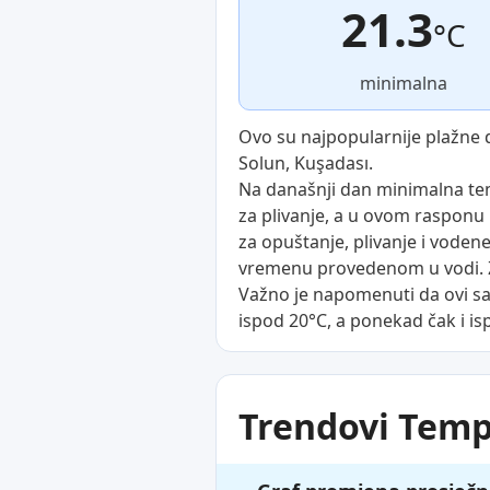
21.3
°C
minimalna
Ovo su najpopularnije plažne 
Solun, Kuşadası.
Na današnji dan minimalna tem
za plivanje, a u ovom rasponu 
za opuštanje, plivanje i vodene 
vremenu provedenom u vodi. Za
Važno je napomenuti da ovi sav
ispod 20°C, a ponekad čak i is
Trendovi Tem