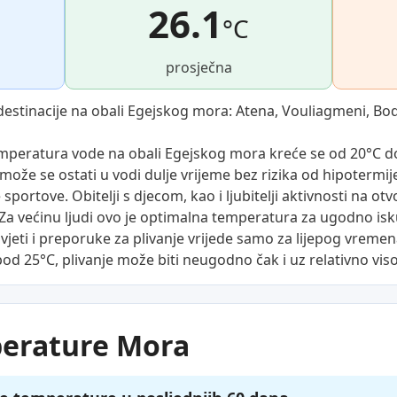
26.1
°C
prosječna
destinacije na obali Egejskog mora: Atena, Vouliagmeni, Bo
peratura vode na obali Egejskog mora kreće se od 20°C do
može se ostati u vodi dulje vrijeme bez rizika od hipotermi
sportove. Obitelji s djecom, kao i ljubitelji aktivnosti na ot
 većinu ljudi ovo je optimalna temperatura za ugodno isku
jeti i preporuke za plivanje vrijede samo za lijepog vreme
pod 25°C, plivanje može biti neugodno čak i uz relativno vi
perature Mora