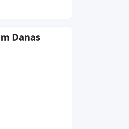
dom Danas
27
°C
lia Katerini
Grčka