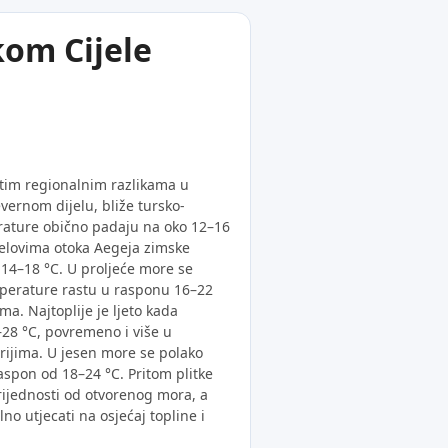
kom Cijele
itim regionalnim razlikama u
vernom dijelu, bliže tursko-
ature obično padaju na oko 12–16
jelovima otoka Aegeja zimske
 14–18 °C. U proljeće more se
mperature rastu u rasponu 16–22
ma. Najtoplije je ljeto kada
28 °C, povremeno i više u
rijima. U jesen more se polako
aspon od 18–24 °C. Pritom plitke
vrijednosti od otvorenog mora, a
no utjecati na osjećaj topline i