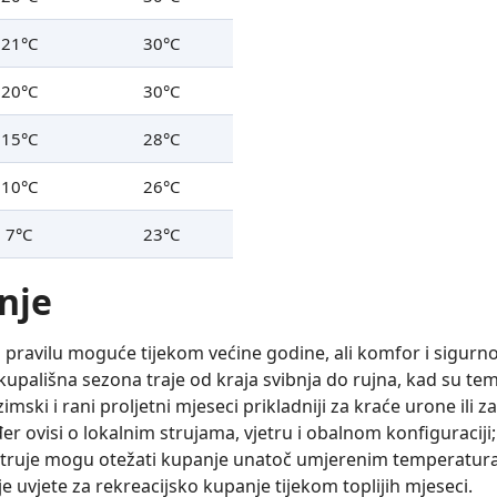
21°C
30°C
20°C
30°C
15°C
28°C
10°C
26°C
7°C
23°C
nje
pravilu moguće tijekom većine godine, ali komfor i sigurno
upališna sezona traje od kraja svibnja do rujna, kad su te
ski i rani proljetni mjeseci prikladniji za kraće urone ili za
r ovisi o lokalnim strujama, vjetru i obalnom konfiguraciji;
 struje mogu otežati kupanje unatoč umjerenim temperaturam
e uvjete za rekreacijsko kupanje tijekom toplijih mjeseci.