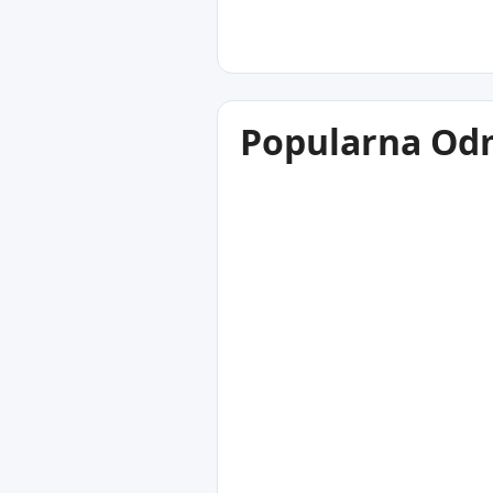
Popularna Odm
28
°C
Fethiye
Turska