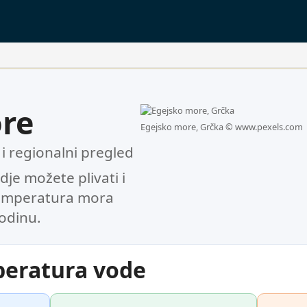
re
Egejsko more, Grčka ©
www.pexels.com
 regionalni pregled
je možete plivati i
temperatura mora
godinu.
peratura vode