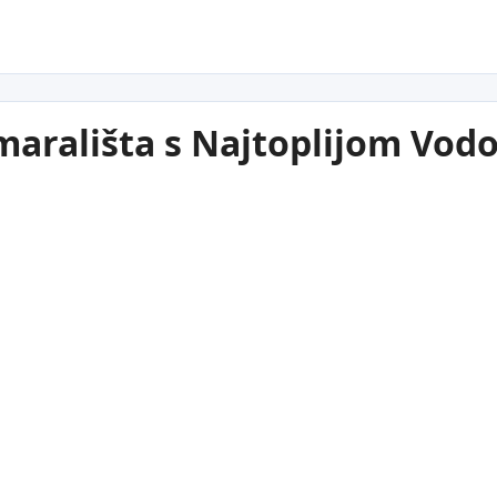
arališta s Najtoplijom Vo
28
°C
Solun
Para
Grčka