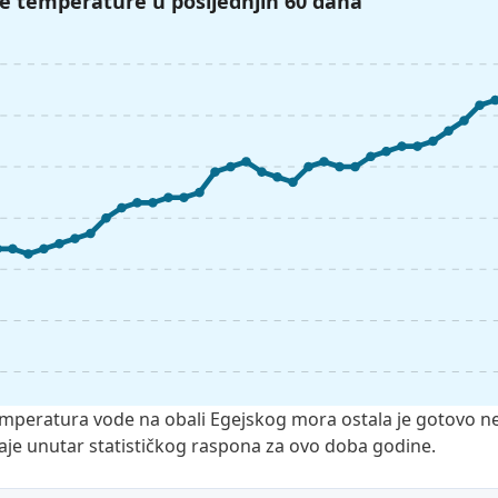
e temperature u posljednjih 60 dana
mperatura vode na obali Egejskog mora ostala je gotovo n
je unutar statističkog raspona za ovo doba godine.