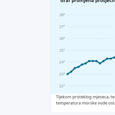
Graf promjena prosječn
28°
27°
26°
25°
24°
23°
22°
Tijekom proteklog mjeseca, te
temperatura morske vode osta