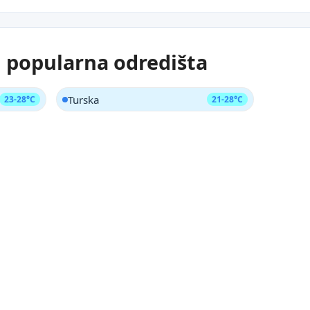
i popularna odredišta
Turska
23-28°C
21-28°C