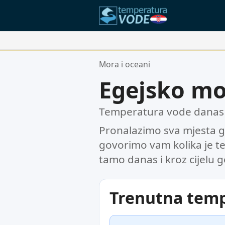
Vaše Omiljene Lokacije:
Mora i oceani
Vaša lista favorita je prazna.
Egejsko mo
Temperatura vode danas i
Pronalazimo sva mjesta gd
govorimo vam kolika je 
tamo danas i kroz cijelu 
Trenutna tem