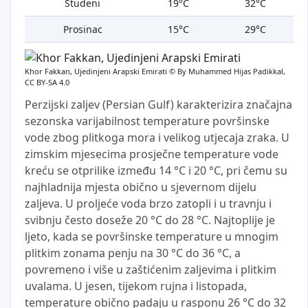
Studeni
19°C
32°C
Prosinac
15°C
29°C
Khor Fakkan, Ujedinjeni Arapski Emirati ©
By Muhammed Hijas Padikkal,
CC BY-SA 4.0
Perzijski zaljev (Persian Gulf) karakterizira značajna
sezonska varijabilnost temperature površinske
vode zbog plitkoga mora i velikog utjecaja zraka. U
zimskim mjesecima prosječne temperature vode
kreću se otprilike između 14 °C i 20 °C, pri čemu su
najhladnija mjesta obično u sjevernom dijelu
zaljeva. U proljeće voda brzo zatopli i u travnju i
svibnju često doseže 20 °C do 28 °C. Najtoplije je
ljeto, kada se površinske temperature u mnogim
plitkim zonama penju na 30 °C do 36 °C, a
povremeno i više u zaštićenim zaljevima i plitkim
uvalama. U jesen, tijekom rujna i listopada,
temperature obično padaju u rasponu 26 °C do 32