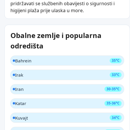
pridržavati se službenih obavijesti o sigurnosti i
higijeni plaža prije ulaska u more.
Obalne zemlje i popularna
odredišta
Bahrein
35°C
Irak
33°C
Iran
30-35°C
Katar
35-36°C
Kuvajt
34°C