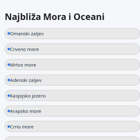
35
°C
Najbliža Mora i Oceani
Umm al-Quwain
Ujedinjeni Arapski Emirati
Omanski zaljev
Crveno more
Mrtvo more
Adenski zaljev
Kaspijsko jezero
Arapsko more
Crno more