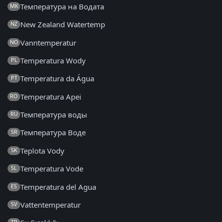
Температура на Водата
MK
New Zealand Watertemp
NZ
Vanntemperatur
NO
Temperatura Wody
PL
Temperatura da Água
PT
Temperatura Apei
RO
Температура воды
RU
Температура Воде
SR
Teplota Vody
SK
Temperatura Vode
SL
Temperatura del Agua
ES
Vattentemperatur
SV
TR