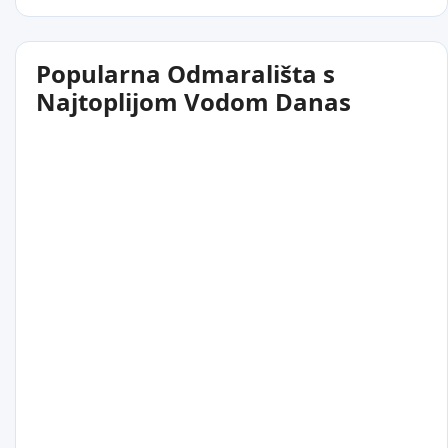
Popularna Odmarališta s
Najtoplijom Vodom Danas
36
°C
Sir Bani Yas