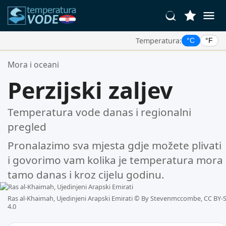
Temperatura:
°C
°F
Vaše Omiljene Lokacije:
Mora i oceani
Vaša lista favorita je prazna.
Perzijski zaljev
Temperatura vode danas i regionalni
pregled
Pronalazimo sva mjesta gdje možete plivati
i govorimo vam kolika je temperatura mora
tamo danas i kroz cijelu godinu.
Ras al-Khaimah, Ujedinjeni Arapski Emirati ©
By Stevenmccombe, CC BY-
4.0