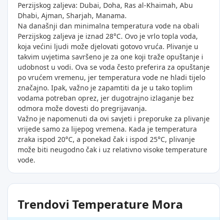
Perzijskog zaljeva: Dubai, Doha, Ras al-Khaimah, Abu
Dhabi, Ajman, Sharjah, Manama.
Na današnji dan minimalna temperatura vode na obali
Perzijskog zaljeva je iznad 28°C. Ovo je vrlo topla voda,
koja većini ljudi može djelovati gotovo vruća. Plivanje u
takvim uvjetima savršeno je za one koji traže opuštanje i
udobnost u vodi. Ova se voda često preferira za opuštanje
po vrućem vremenu, jer temperatura vode ne hladi tijelo
značajno. Ipak, važno je zapamtiti da je u tako toplim
vodama potreban oprez, jer dugotrajno izlaganje bez
odmora može dovesti do pregrijavanja.
Važno je napomenuti da ovi savjeti i preporuke za plivanje
vrijede samo za lijepog vremena. Kada je temperatura
zraka ispod 20°C, a ponekad čak i ispod 25°C, plivanje
može biti neugodno čak i uz relativno visoke temperature
vode.
Trendovi Temperature Mora