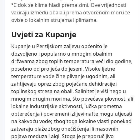
°C dok se klima hladi prema zimi. Ove vrijednosti
variraju između obala i prema otvorenom moru te
ovise o lokalnim strujama i plimama.
Uvjeti za Kupanje
Kupanje u Perzijskom zaljevu općenito je
dozvoljeno i popularno u mnogim obalnim
državama zbog toplih temperatura veći dio godine,
posebno od proljeća do jeseni. Visoke ljetne
temperature vode čine plivanje ugodnim, ali
zahtijevaju oprez zbog pojačane dehidracije i
toplinskog stresa na obali. Salinitet je viši nego u
mnogim drugim morima, što povećava plovnost, ali
lokalne industrijske aktivnosti, lučka prometna
opterećenja i povremeni izlijevi nafte mogu utjecati
na kakvoću vode; zbog toga lokalne vlasti ponekad
zatvaraju plaže zbog onečišćenja ili masovnih
pojava meduza i algi. Stoga je preporučljivo