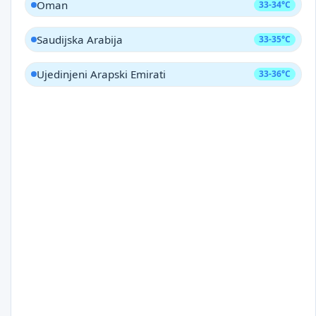
Oman
33-34°C
Saudijska Arabija
33-35°C
Ujedinjeni Arapski Emirati
33-36°C