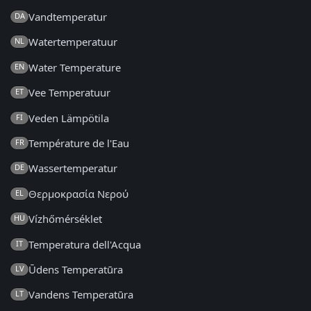
Vandtemperatur
DA
Watertemperatuur
NL
Water Temperature
EN
Vee Temperatuur
ET
Veden Lämpötila
FI
Température de l'Eau
FR
Wassertemperatur
DE
Θερμοκρασία Νερού
EL
Vízhőmérséklet
HU
Temperatura dell'Acqua
IT
Ūdens Temperatūra
LV
Vandens Temperatūra
LT